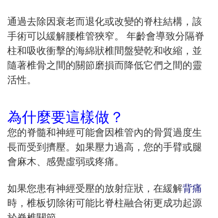
通過去除因衰老而退化或改變的脊柱結構，該
手術可以緩解腰椎管狹窄。 年齡會導致分隔脊
柱和吸收衝擊的海綿狀椎間盤變乾和收縮，並
隨著椎骨之間的關節磨損而降低它們之間的靈
活性。
為什麼要這樣做？
您的脊髓和神經可能會因椎管內的骨質過度生
長而受到擠壓。如果壓力過高，您的手臂或腿
會麻木、感覺虛弱或疼痛。
如果您患有神經受壓的放射症狀，在緩解
背痛
時，椎板切除術可能比脊柱融合術更成功起源
於脊椎關節。