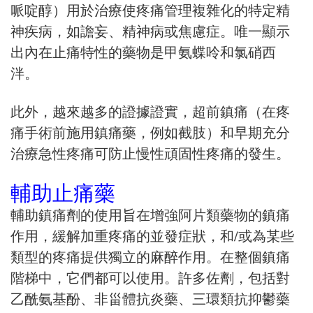
哌啶醇）用於治療使疼痛管理複雜化的特定精
神疾病，如譫妄、精神病或焦慮症。唯一顯示
出內在止痛特性的藥物是甲氨蝶呤和氯硝西
泮。
此外，越來越多的證據證實，超前鎮痛（在疼
痛手術前施用鎮痛藥，例如截肢）和早期充分
治療急性疼痛可防止慢性頑固性疼痛的發生。
輔助止痛藥
輔助鎮痛劑的使用旨在增強阿片類藥物的鎮痛
作用，緩解加重疼痛的並發症狀，和/或為某些
類型的疼痛提供獨立的麻醉作用。在整個鎮痛
階梯中，它們都可以使用。許多佐劑，包括對
乙酰氨基酚、非甾體抗炎藥、三環類抗抑鬱藥