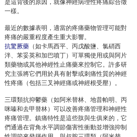
是這背後的原因，就像神經病理性疼痛綜合徵
一樣。
最近的數據表明，適當的疼痛藥物管理可能對
疼痛的嚴重程度產生重大影響。
抗驚厥藥
（如卡馬西平、丙戊酸鹽、氯硝西
泮、苯妥英和加巴噴丁）可單獨使用或與阿片
類藥物或其他神經性止痛藥來控制它。許多研
究主張將它們用於具有射擊或刺痛性質的神經
性疼痛（包括三叉神經痛或神經根受壓）。
三環類抗抑鬱藥（如阿米替林、地昔帕明、丙
咪嗪和去甲替林）可以改善疼痛管理和神經性
疼痛管理。鎮痛特性是這些肽與生俱來的，它
們通過在背角水平調節傷害性衝動並增強抑制
性調節來發揮作用。與叔胺三環類（阿米替