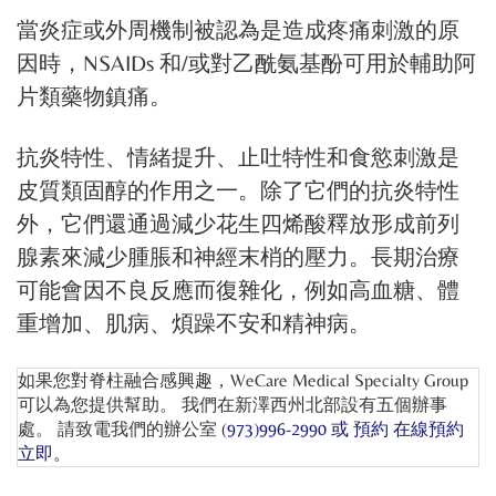
當炎症或外周機制被認為是造成疼痛刺激的原
因時，NSAIDs 和/或對乙酰氨基酚可用於輔助阿
片類藥物鎮痛。
抗炎特性、情緒提升、止吐特性和食慾刺激是
皮質類固醇的作用之一。除了它們的抗炎特性
外，它們還通過減少花生四烯酸釋放形成前列
腺素來減少腫脹和神經末梢的壓力。長期治療
可能會因不良反應而復雜化，例如高血糖、體
重增加、肌病、煩躁不安和精神病。
如果您對脊柱融合感興趣，WeCare Medical Specialty Group
可以為您提供幫助。 我們在新澤西州北部設有五個辦事
處。 請致電我們的辦公室
(973)996-2990 或
預約 在線預約
立即。