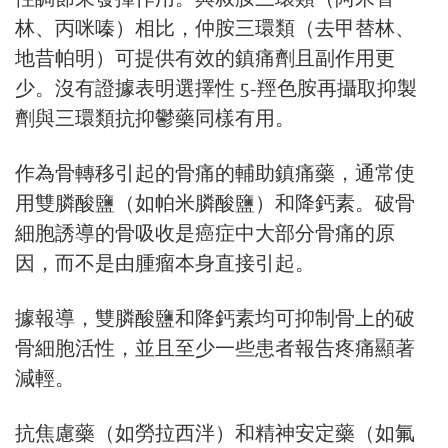
林、丙咪嗪）相比，仲胺三環類（去甲替林、
地昔帕明）可提供有效的鎮痛劑且副作用更
少。沒有證據表明選擇性 5-羥色胺再攝取抑製
劑與三環類抗抑鬱藥同樣有用。
作為骨轉移引起的骨痛的輔助鎮痛藥，通常使
用雙膦酸鹽（如帕米膦酸鹽）和降鈣素。破骨
細胞誘導的骨吸收是癌症中大部分骨痛的原
因，而不是由腫瘤本身直接引起。
據報導，雙膦酸鹽和降鈣素均可抑制骨上的破
骨細胞活性，並且至少一些患者報告疼痛顯著
減輕。
抗焦慮藥（如勞拉西泮）和精神安定藥（如氟