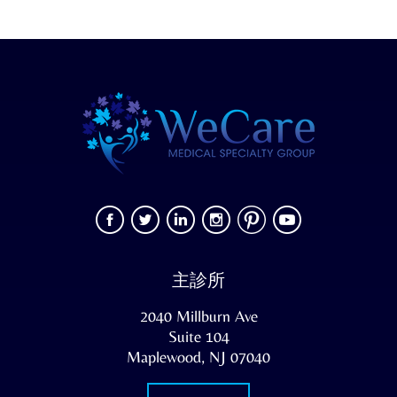
主診所
2040 Millburn Ave
Suite 104
Maplewood, NJ 07040