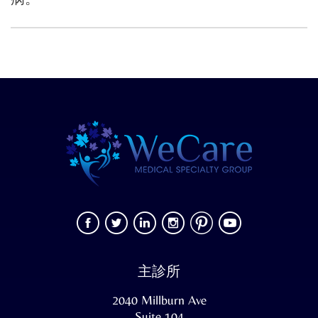
主診所
2040 Millburn Ave
Suite 104